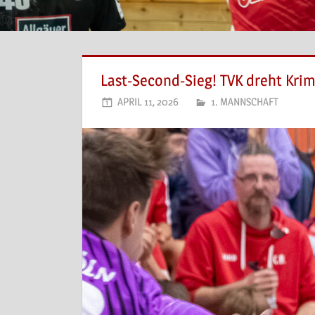
Last-Second-Sieg! TVK dreht Kri
APRIL 11, 2026
1. MANNSCHAFT