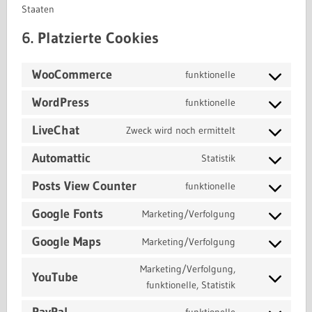
Staaten
6. Platzierte Cookies
WooCommerce
funktionelle
Consent
to
WordPress
funktionelle
Consent
service
to
LiveChat
woocommerce
Zweck wird noch ermittelt
Consent
service
to
Automattic
wordpress
Statistik
Consent
service
to
Posts View Counter
livechat
funktionelle
Consent
service
to
Google Fonts
automattic
Marketing/Verfolgung
Consent
service
to
Google Maps
posts-
Marketing/Verfolgung
Consent
service
view-
to
Marketing/Verfolgung,
google-
counter
YouTube
service
Consent
funktionelle, Statistik
fonts
google-
to