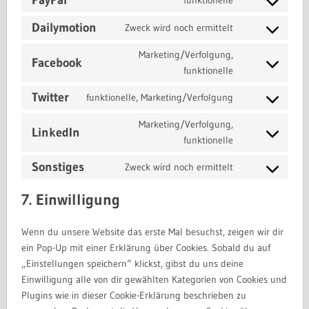
PayPal
funktionelle
maps
service
Consent
youtube
to
Dailymotion
Zweck wird noch ermittelt
Consent
service
to
Marketing/Verfolgung,
paypal
Facebook
service
Consent
funktionelle
dailymotion
to
Twitter
funktionelle, Marketing/Verfolgung
service
Consent
facebook
to
Marketing/Verfolgung,
LinkedIn
service
Consent
funktionelle
twitter
to
Sonstiges
Zweck wird noch ermittelt
service
Consent
linkedin
to
7. Einwilligung
service
sonstiges
Wenn du unsere Website das erste Mal besuchst, zeigen wir dir
ein Pop-Up mit einer Erklärung über Cookies. Sobald du auf
„Einstellungen speichern“ klickst, gibst du uns deine
Einwilligung alle von dir gewählten Kategorien von Cookies und
Plugins wie in dieser Cookie-Erklärung beschrieben zu