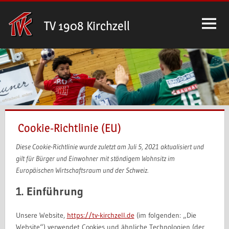
Zum
Inhalt
TV 1908 Kirchzell
springen
Cookie-Richtlinie (EU)
Diese Cookie-Richtlinie wurde zuletzt am Juli 5, 2021 aktualisiert und
gilt für Bürger und Einwohner mit ständigem Wohnsitz im
Europäischen Wirtschaftsraum und der Schweiz.
1. Einführung
Unsere Website,
https://tv-kirchzell.de
(im folgenden: „Die
Website“) verwendet Cookies und ähnliche Technologien (der