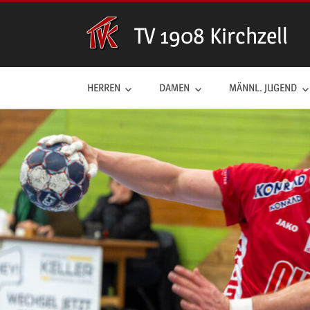
Zum
Inhalt
TV 1908 Kirchzell
springen
HERREN
DAMEN
MÄNNL. JUGEND