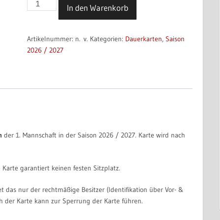
5er
In den Warenkorb
Karte
2026
/
Artikelnummer:
n. v.
Kategorien:
Dauerkarten
,
Saison
2027
2026 / 2027
Menge
n
der 1. Mannschaft in der Saison 2026 / 2027. Karte wird nach
 Karte garantiert keinen festen Sitzplatz.
et das nur der rechtmäßige Besitzer (Identifikation über Vor- &
h der Karte kann zur Sperrung der Karte führen.