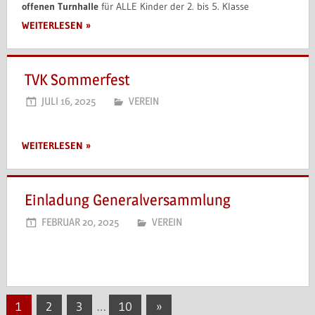
offenen Turnhalle
für ALLE Kinder der 2. bis 5. Klasse
WEITERLESEN
TVK Sommerfest
JULI 16, 2025
VEREIN
WEITERLESEN
Einladung Generalversammlung
FEBRUAR 20, 2025
VEREIN
Seitennummerierung
Nächste
1
2
3
…
10
»