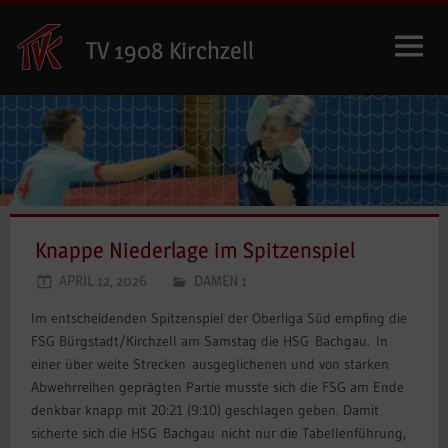
Zum
Inhalt
TV 1908 Kirchzell
springen
Knappe Niederlage im Spitzenspiel
APRIL 12, 2026
DAMEN 1
Im entscheidenden Spitzenspiel der Oberliga Süd empfing die
FSG Bürgstadt/Kirchzell am Samstag die HSG Bachgau. In
einer über weite Strecken ausgeglichenen und von starken
Abwehrreihen geprägten Partie musste sich die FSG am Ende
denkbar knapp mit 20:21 (9:10) geschlagen geben. Damit
sicherte sich die HSG Bachgau nicht nur die Tabellenführung,