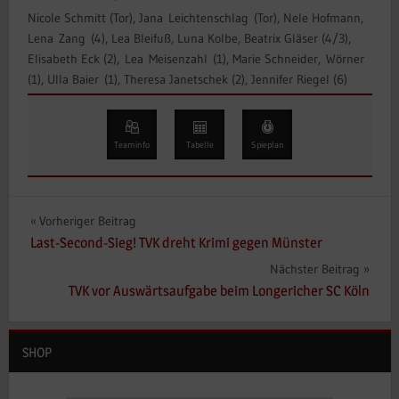
Nicole Schmitt (Tor), Jana Leichtenschlag (Tor), Nele Hofmann,
Lena Zang (4), Lea Bleifuß, Luna Kolbe, Beatrix Gläser (4/3),
Elisabeth Eck (2), Lea Meisenzahl (1), Marie Schneider, Wörner
(1), Ulla Baier (1), Theresa Janetschek (2), Jennifer Riegel (6)
Teaminfo
Tabelle
Spieplan
Beitragsnavigation
Vorheriger Beitrag
Last-Second-Sieg! TVK dreht Krimi gegen Münster
Nächster Beitrag
TVK vor Auswärtsaufgabe beim Longericher SC Köln
SHOP