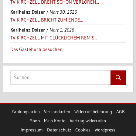
TV KIRCHZELL DREHT SCHON VERLOREN...
Karlheinz Dolzer
/
März 30, 2026
TV KIRCHZELL BRICHT ZUM ENDE...
Karlheinz Dolzer
/
März 1, 2026
TV KIRCHZELL MIT GLÜCKLICHEM REMIS...
Das Gästebuch besuchen
Zahlungsarten
Versandarten
Widerrufsbelehrung
AGB
Shop
Mein Konto
Vertrag widerrufen
Impressum
Datenschutz
Cookies
Wordpress