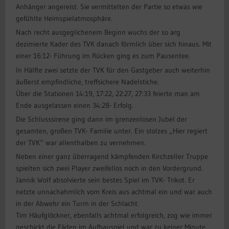
Anhänger angereist. Sie vermittelten der Partie so etwas wie
gefühlte Heimspielatmosphäre.
Nach recht ausgeglichenem Beginn wuchs der so arg
dezimierte Kader des TVK danach förmlich über sich hinaus. Mit
einer 16:12- Führung im Rücken ging es zum Pausentee.
In Hälfte zwei setzte der TVK für den Gastgeber auch weiterhin
äußerst empfindliche, treffsichere Nadelstiche.
Über die Stationen 14:19, 17:22, 22:27, 27:33 feierte man am
Ende ausgelassen einen 34:28- Erfolg.
Die Schlusssirene ging dann im grenzenlosen Jubel der
gesamten, großen TVK- Familie unter. Ein stolzes „Hier regiert
der TVK“ war allenthalben zu vernehmen.
Neben einer ganz überragend kämpfenden Kirchzeller Truppe
spielten sich zwei Player zweifellos noch in den Vordergrund.
Jannik Wolf absolvierte sein bestes Spiel im TVK- Trikot. Er
netzte unnachahmlich vom Kreis aus achtmal ein und war auch
in der Abwehr ein Turm in der Schlacht.
Tim Häufglöckner, ebenfalls achtmal erfolgreich, zog wie immer
geschickt die Fäden im Aufbauspiel und war zu keiner Minute