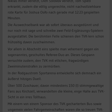
Niklas Ihmer verletzt, Oleh Soloviov verletzt, Tom Spieß
erkrankt, zudem die völlig ungerechte, nicht nachvollziehbare
rote Karte für Joshua Osifo nach gerade mal 12:23 gespielten
Minuten.
Die Auswechselbank war ab sofort überaus ausgedünnt und
nur noch mit sage und schreibe zwei Feld-Ergänzungs-Spielern
ausgestattet. Die berühmten Felle schienen den TVK-lern schon
frühzeitig davon zuschwimmen.
Vor allem in Abschnitt eins spielte man vehement gegen ein
sogenanntes, geschultes Referee-Duo an. Dieses Gespann
versuchte zudem, den TVK mit etlichen, fragwürdigen
Zweiminutenstrafen zu zermürben.
In der Rodgaustrom Sportarena entwickelte sich demnach ein
äußerst hitziges Duell.
Über 500 Zuschauer, davon mindestens 150 (!) stimmgewaltige
Fans aus Kirchzell, verwandelten die kleine, enge Halle aus TVK-
Sicht in ein irres Tollhaus.
Mit einem von einem Sponsor des TVK gecharterten Bus sowie
ungemein vielen Fahrgemeinschaften waren die so treuen TVK-