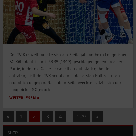
Der TV Kirchzell musste sich am Freitagabend beim Longericher
SC Köln deutlich mit 28:38 (13:17) geschlagen geben. In einer
Partie, in der die Gäste personell erneut stark gebeutelt
antraten, hielt der TVK vor allem in der ersten Halbzeit noch
ordentlich dagegen. Nach dem Seitenwechsel setzte sich der
Longericher SC jedoch
WEITERLESEN
Seitennummerierung
Vorherige
Nächste
«
1
2
3
4
…
129
»
Beiträge
Beiträge
der
SHOP