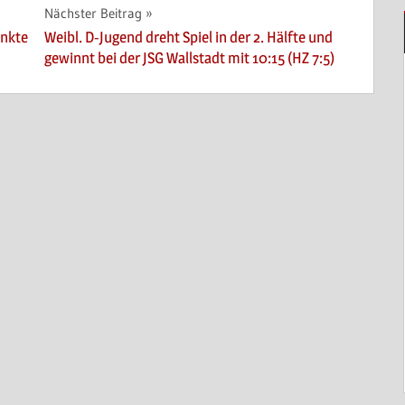
Nächster Beitrag
unkte
Weibl. D-Jugend dreht Spiel in der 2. Hälfte und
gewinnt bei der JSG Wallstadt mit 10:15 (HZ 7:5)