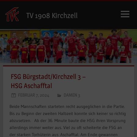
Zum
Inhalt
TV 1908 Kirchzell
springen
FSG Bürgstadt/Kirchzell 3 –
HSG Aschafftal
FEBRUAR 7, 2024
DAMEN 3
Beide Mannschaften starteten recht ausgeglichen in die Partie.
Bis zu Beginn der zweiten Halbzeit konnte sich keiner so richtig
abzusetzen. Ab der 36. Minute baute die HSG ihren Vorsprung
allerdings immer weiter aus. Viel zu oft scheiterte die FSG an
der starken Torhüterin aus Aschafftal. Am Ende gewannen