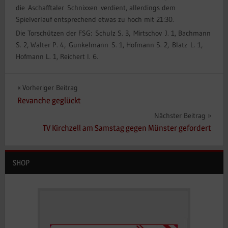
die Aschafftaler Schnixxen verdient, allerdings dem
Spielverlauf entsprechend etwas zu hoch mit 21:30.
Die Torschützen der FSG: Schulz S. 3, Mirtschov J. 1, Bachmann
S. 2, Walter P. 4, Gunkelmann S. 1, Hofmann S. 2, Blatz L. 1,
Hofmann L. 1, Reichert I. 6.
Beitragsnavigation
Vorheriger Beitrag
Revanche geglückt
Nächster Beitrag
TV Kirchzell am Samstag gegen Münster gefordert
SHOP