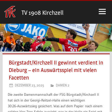
Zum
Inhalt
TV 1908 Kirchzell
springen
Bürgstadt/Kirchzell II gewinnt verdient in
Dieburg – ein Auswärtsspiel mit vielen
Facetten
DEZEMBER 23, 2025
DAMEN 2
Die zweite Damenmannschaft der FSG Bürgstadt/Kirchzell II
hat sich in der Georgi‑Reitzel‑Halle einen wichtigen
30:26‑Auswärtssieg gesichert. Was auf dem Papier nach einem
soliden Vier‑Tore‑Erfolg aussieht, war in der Halle ein Spiel mit