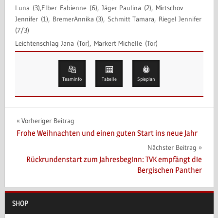
Luna (3),Elber Fabienne (6), Jäger Paulina (2), Mirtschov
Jennifer (1), BremerAnnika (3), Schmitt Tamara, Riegel Jennifer
(7/3)
Leichtenschlag Jana (Tor), Markert Michelle (Tor)
Teaminfo
Tabelle
Spieplan
Beitragsnavigation
Vorheriger Beitrag
Frohe Weihnachten und einen guten Start ins neue Jahr
Nächster Beitrag
Rückrundenstart zum Jahresbeginn: TVK empfängt die
Bergischen Panther
SHOP