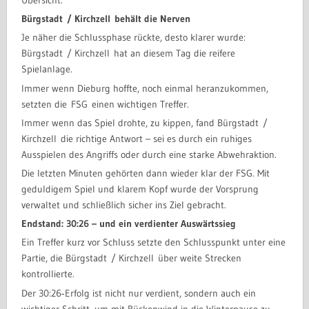
Übersicht.
Bürgstadt
/ Kirchzell
behält die Nerven
Je näher die Schlussphase rückte, desto klarer wurde:
Bürgstadt / Kirchzell hat an diesem Tag die reifere
Spielanlage.
Immer wenn Dieburg hoffte, noch einmal heranzukommen,
setzten die FSG einen wichtigen Treffer.
Immer wenn das Spiel drohte, zu kippen, fand Bürgstadt /
Kirchzell die richtige Antwort – sei es durch ein ruhiges
Ausspielen des Angriffs oder durch eine starke Abwehraktion.
Die letzten Minuten gehörten dann wieder klar der FSG. Mit
geduldigem Spiel und klarem Kopf wurde der Vorsprung
verwaltet und schließlich sicher ins Ziel gebracht.
Endstand: 30:26 – und ein verdienter Auswärtssieg
Ein Treffer kurz vor Schluss setzte den Schlusspunkt unter eine
Partie, die Bürgstadt / Kirchzell über weite Strecken
kontrollierte.
Der 30:26‑Erfolg ist nicht nur verdient, sondern auch ein
wichtiger Schritt, um mit Rückenwind in die Winterpause zu