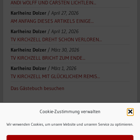
ANDI WOLFF UND CARSTEN LICHTLEIN...
Karlheinz Dolzer
/
April 27, 2026
AM ANFANG DIESES ARTIKELS EINIGE...
Karlheinz Dolzer
/
April 12, 2026
TV KIRCHZELL DREHT SCHON VERLOREN...
Karlheinz Dolzer
/
März 30, 2026
TV KIRCHZELL BRICHT ZUM ENDE...
Karlheinz Dolzer
/
März 1, 2026
TV KIRCHZELL MIT GLÜCKLICHEM REMIS...
Das Gästebuch besuchen
Cookie-Zustimmung verwalten
Wir verwenden Cookies, um unsere Website und unseren Service zu optimieren.