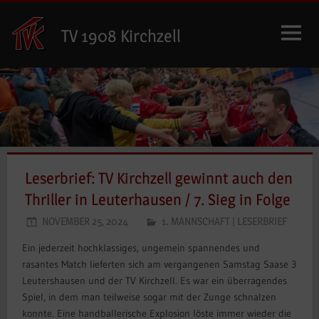
Zum
Inhalt
TV 1908 Kirchzell
springen
Leserbrief: TV Kirchzell gewinnt auch den
Thriller in Leuterhausen / 7. Sieg in Folge
NOVEMBER 25, 2024
1. MANNSCHAFT
|
LESERBRIEF
Ein jederzeit hochklassiges, ungemein spannendes und
rasantes Match lieferten sich am vergangenen Samstag Saase 3
Leutershausen und der TV Kirchzell. Es war ein überragendes
Spiel, in dem man teilweise sogar mit der Zunge schnalzen
konnte. Eine handballerische Explosion löste immer wieder die