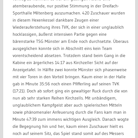
atemberaubende, nur positive Stimmung in der Dreifach-
Sporthalle Miltenberg auszumachen. 420 Zuschauer wurden
in diesem Hexenkessel dankbare Zeugen einer
Wiederauferstehung ihres TVK, der sich in einer unglaublich
hocklassigen, äußerst intensiven Partie gegen eine
bärenstarke TSG Münster am Ende noch durchsetzte. Überaus
ausgeglichen konnte sich in Abschnitt eins kein Team
vorentscheidend absetzen. Trotzdem stand beim Gang in die
Kabine ein ärgerliches 14:17 aus Kirchzeller Sicht auf der
Anzeigetafel. In Hälfte zwei konnte Münster sich phasenweise
mit vier Toren in den Vorteil bringen. Kaum einer in der Halle
gab in Minute 35:56 noch einen Pfifferling auf seinen TVK
(17:21). Doch ab sofort ging ein gewaltiger Ruck durch die von
nun ab sehr starken Reihen Kirchzells. Mit unbändigem,
unglaublichem Kampfgeist aber auch spielerischen Mitteln
sowie phänomenaler Anfeuerung durch die Fans kam man in
Minute 47:39 zum immens wichtigen Ausgleich. Danach wogte
die Begegnung hin und her, kaum einen Zuschauer hielt es
noch auf seinem Sitz, das Spiel stand somit auf des Messers