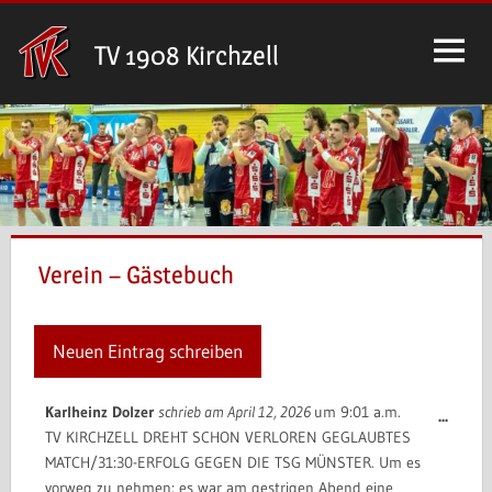
Zum
Inhalt
TV 1908 Kirchzell
springen
Verein – Gästebuch
Karlheinz Dolzer
schrieb am
April 12, 2026
um
9:01 a.m.
Diese
...
TV KIRCHZELL DREHT SCHON VERLOREN GEGLAUBTES
Meta
MATCH/31:30-ERFOLG GEGEN DIE TSG MÜNSTER. Um es
ein-/
vorweg zu nehmen: es war am gestrigen Abend eine