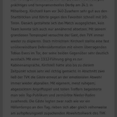
prächtiges und tempramentvolles Derby am 24.1. in
Miltenberg. Kirchzell kam vor 340 Zusehern sehr gut aus den
Startblöcken und führte gegen den Favoriten schnell mit 3:0-
Toren. Danach gestaltete sich das Match ausgeglichen, kein
Team konnte sich auch nur annähernd absetzen. Mit seinem
grandiosen Tempospiel versuchte der Gast, den TVK immer
wieder zu düpieren. Doch mitnichten: Kirchzell stellte eine fast
unüberwindbare Defensivformation mit einem überragenden
Tobias Evers im Tor, der seine beiden Gegenüber sehr deutlich
ausstach. Mit einer 13:12-Führung ging es zur
Kabinenansprache, Kirchzell hatte also bis zu diesem
Zeitpunkt schon sehr viel richtig gemacht. In Abschnitt zwei
ließ der TVK die Gäste erneut an der emotionalen Abwehr
immer wieder abprallen. Mit eigenem, meist ruhigem,
abgezocktem Angriffsspiel und tollen Treffern begeisterte
man sein Top-Publikum und zermürbte Nieder-Roden
zusehends. Die Gäste legten zwar nach wie vor ein
Höllentempo an den Tag, rieben sich aber gleich reihenweise
am aufopferungsvoll zupackenden Abwehrbollwerk des TVK