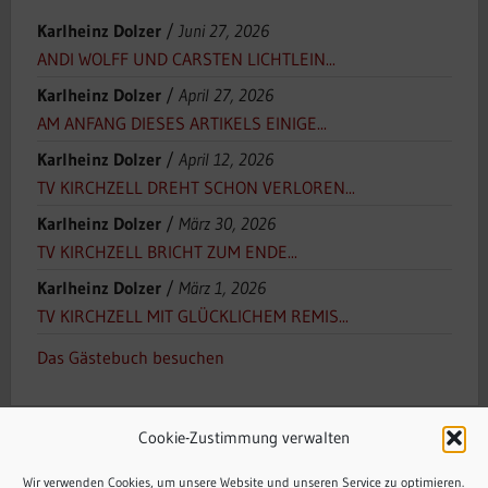
Karlheinz Dolzer
/
Juni 27, 2026
ANDI WOLFF UND CARSTEN LICHTLEIN...
Karlheinz Dolzer
/
April 27, 2026
AM ANFANG DIESES ARTIKELS EINIGE...
Karlheinz Dolzer
/
April 12, 2026
TV KIRCHZELL DREHT SCHON VERLOREN...
Karlheinz Dolzer
/
März 30, 2026
TV KIRCHZELL BRICHT ZUM ENDE...
Karlheinz Dolzer
/
März 1, 2026
TV KIRCHZELL MIT GLÜCKLICHEM REMIS...
Das Gästebuch besuchen
Cookie-Zustimmung verwalten
Wir verwenden Cookies, um unsere Website und unseren Service zu optimieren.