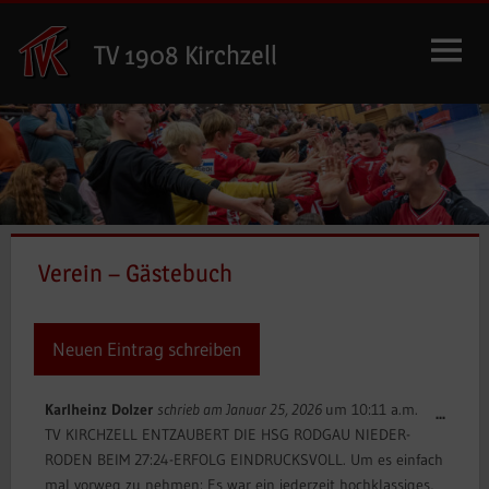
Zum
Inhalt
TV 1908 Kirchzell
springen
Verein – Gästebuch
Karlheinz Dolzer
schrieb am
Januar 25, 2026
um
10:11 a.m.
Diese
...
TV KIRCHZELL ENTZAUBERT DIE HSG RODGAU NIEDER-
Meta
RODEN BEIM 27:24-ERFOLG EINDRUCKSVOLL. Um es einfach
ein-/
mal vorweg zu nehmen: Es war ein jederzeit hochklassiges,